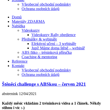
Všeobecné obchodní podmínky
Ochrana osobních údajů
Domů
Materiály ZDARMA
Nabídka
Videokurzy
Videokurzy Rally obedience
Přednášky & webináře
Efektivní učení – 3 webináře
Jupí! Máme doma štěně – webinář
ABS fitko – tréninková příručka
Coaching & mentoring
Reference
Kontakt
Všeobecné obchodní podmínky
Ochrana osobních údajů
Štěněcí challenge s ABSkou – červen 2021
abstrenink
12/04/2021
Každý měsíc vkládám 2 tréninková videa a 1 článek. Někdy
stihnu i víc :-)