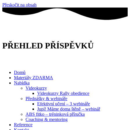
Přeskočit na obsah
PŘEHLED PŘÍSPĚVKŮ
Domů
Materiály ZDARMA
Nabídka
Videokurzy
Videokurzy Rally obedience
Přednášky & webináře
Efektivní učení – 3 webináře
Jupí! Máme doma štěně – webinář
ABS fitko – tréninková příručka
Coaching & mentoring
Reference
Kontakt