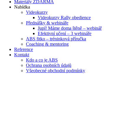
Materiály ZDARMA
Nabídka
Videokurzy
Videokurzy Rally obedience
Přednášky & webináře
Jupí! Máme doma štěně – webinář
Efektivní učení – 3 webináře
ABS fitko – tréninková příručka
Coaching & mentoring
Reference
Kontakt
Kdo a co je ABS
Ochrana osobních údajů
Všeobecné obchodní podmínky