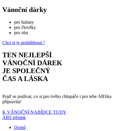
Vánoční dárky
pro hafany
pro člověky
pro oba
Chci si je prohlídnout !
TEN NEJLEPŠÍ
VÁNOČNÍ DÁREK
JE SPOLEČNÝ
ČAS A LÁSKA
Pojď se podívat, co si pro tvého chlupáče i pro tebe ABSka
připravila!
K VÁNOČNÍ NABÍDCE TUDY
ABS trénink
Domů